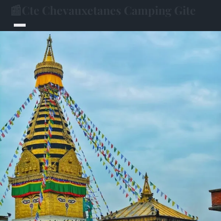
📰
Cte Chevauxetanes Camping Gite