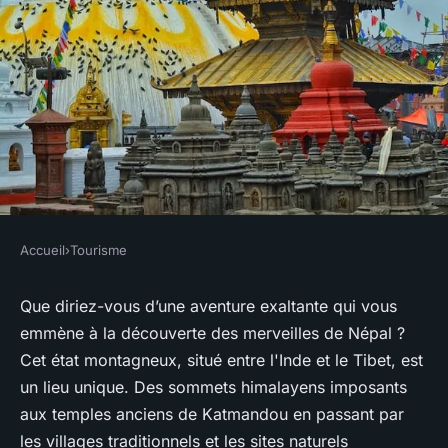
Accueil
›
Tourisme
TOURISME
Les charmes cachés de Népal :
Que diriez-vous d’une aventure exaltante qui vous
emmène à la découverte des merveilles de Népal ?
Trekking dans les montagnes
Cet état montagneux, situé entre l'Inde et le Tibet, est
de l'Himalaya et visite du parc
un lieu unique. Des sommets himalayens imposants
national Chitwan
aux temples anciens de Katmandou en passant par
les villages traditionnels et les sites naturels